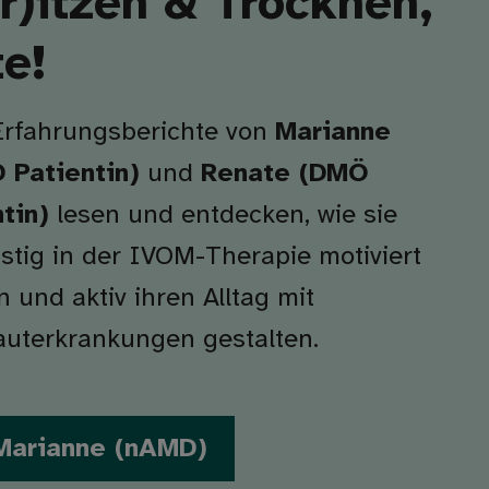
r)itzen & Trocknen,
te!
Erfahrungsberichte von
Marianne
 Patientin)
und
Renate (DMÖ
tin)
lesen und entdecken, wie sie
istig in der IVOM-Therapie motiviert
n und aktiv ihren Alltag mit
uterkrankungen gestalten.
Marianne (nAMD)