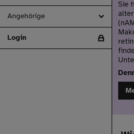
Sie 
alte
Angehörige
(nAM
Maku
Login
reti
find
Unte
Denn
Me