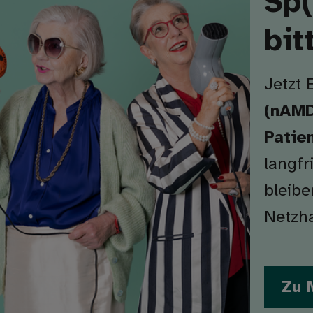
Sp(
bit
Jetzt 
(nAMD
Patien
langfr
bleibe
Netzha
Zu 