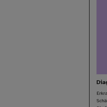
Dia
Erkr
Schä