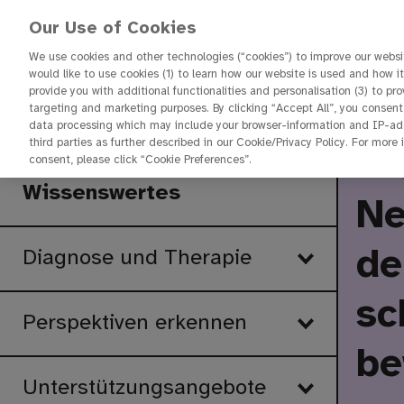
Our Use of Cookies
We use cookies and other technologies (“cookies”) to improve our websit
would like to use cookies (1) to learn how our website is used and how it 
provide you with additional functionalities and personalisation (3) to pr
targeting and marketing purposes. By clicking “Accept All”, you consent
Startseite
data processing which may include your browser-information and IP-addr
third parties as further described in our Cookie/Privacy Policy. For more
Tr
consent, please click “Cookie Preferences”.
Wissenswertes
Ne
de
Diagnose und Therapie
sc
Perspektiven erkennen
be
Unterstützungsangebote