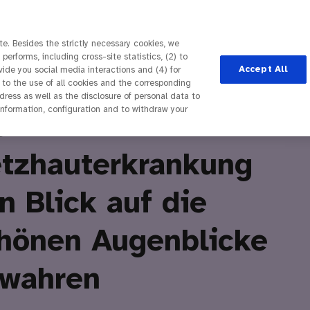
e. Besides the strictly necessary cookies, we
performs, including cross-site statistics, (2) to
Accept All
ovide you social media interactions and (4) for
 to the use of all cookies and the corresponding
ess as well as the disclosure of personal data to
 information, configuration and to withdraw your
otz
tzhauterkrankung
n Blick auf die
hönen Augenblicke
wahren