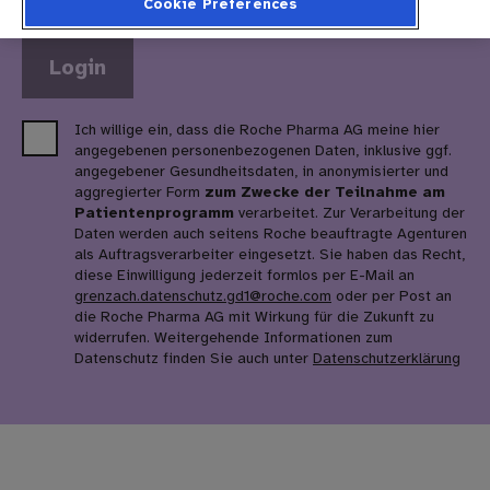
Cookie Preferences
Ich willige ein, dass die Roche Pharma AG meine hier
angegebenen personenbezogenen Daten, inklusive ggf.
angegebener Gesundheitsdaten, in anonymisierter und
aggregierter Form
zum Zwecke der Teilnahme am
Patientenprogramm
verarbeitet. Zur Verarbeitung der
Daten werden auch seitens Roche beauftragte Agenturen
als Auftragsverarbeiter eingesetzt. Sie haben das Recht,
diese Einwilligung jederzeit formlos per E-Mail an
grenzach.datenschutz.gd1
@
roche
.
com
oder per Post an
die Roche Pharma AG mit Wirkung für die Zukunft zu
widerrufen. Weitergehende Informationen zum
Datenschutz finden Sie auch unter
Datenschutzerklärung