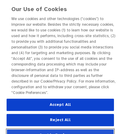
Our Use of Cookies
We use cookies and other technologies (“cookies”) to
improve our website. Besides the strictly necessary cookies,
we would like to use cookies (1) to learn how our website is
used and how it performs, including cross-site statistics, (2)
Zugang zu Meine Therapie
to provide you with additional functionalities and
personalisation (3) to provide you social media interactions
and (4) for targeting and marketing purposes. By clicking
Liebe Patientin, lieber Patient,
“Accept All”, you consent to the use of all cookies and the
Informationen über ein verschreibungspflichtiges
corresponding data processing which may include your
browser-information and IP-address as well as the
Medikament dürfen nur Personen angeboten
disclosure of personal data to third parties as further
werden, die dieses Medikament erhalten. Bitte
described in our Cookie/Privacy Policy. For more information,
geben Sie hier das Passwort ein, das Sie von
configuration and to withdraw your consent, please click
“Cookie Preferences”.
Ihrem Arzt bekommen haben, und erhalten Sie
Informationen über Ihr Roche-Medikament.
Accept All
Passwort
Reject All