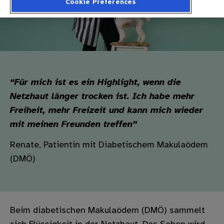
Cookie Preferences
“Für mich ist es ein Highlight, wenn die
Netzhaut länger trocken ist. Ich habe mehr
Freiheit, mehr Freizeit und kann mich wieder
mit meinen Freunden treffen”
Renate, Patientin mit Diabetischem Makulaödem
(DMÖ)
Beim diabetischen Makulaödem (DMÖ) sammelt