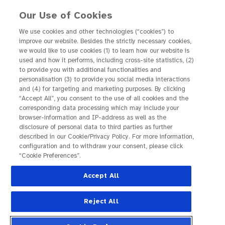
Our Use of Cookies
We use cookies and other technologies (“cookies”) to
improve our website. Besides the strictly necessary cookies,
we would like to use cookies (1) to learn how our website is
Startseite
Erfahrungsbericht Renate (DMÖ)
used and how it performs, including cross-site statistics, (2)
to provide you with additional functionalities and
Netzhauttrocknung: Für
personalisation (3) to provide you social media interactions
and (4) for targeting and marketing purposes. By clicking
mehr klare Augenblicke
“Accept All”, you consent to the use of all cookies and the
corresponding data processing which may include your
browser-information and IP-address as well as the
disclosure of personal data to third parties as further
described in our Cookie/Privacy Policy. For more information,
configuration and to withdraw your consent, please click
“Cookie Preferences”.
Accept All
Reject All