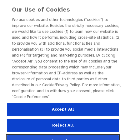
Our Use of Cookies
We use cookies and other technologies (“cookies”) to
improve our website. Besides the strictly necessary cookies,
Wer früh handelt, sieht
we would like to use cookies (1) to learn how our website is
used and how it performs, including cross-site statistics, (2)
länger klar
to provide you with additional functionalities and
personalisation (3) to provide you social media interactions
and (4) for targeting and marketing purposes. By clicking
“Accept All”, you consent to the use of all cookies and the
Warum sich Dranbleiben bei
corresponding data processing which may include your
Netzhauterkrankungen lohnt
browser-information and IP-address as well as the
disclosure of personal data to third parties as further
Bei Netzhauterkrankungen wie der feuchten
described in our Cookie/Privacy Policy. For more information,
configuration and to withdraw your consent, please click
altersabhängigen Makuladegeneration (nAMD),
“Cookie Preferences”.
dem diabetischen Makulaödem (DMÖ) oder dem
Accept All
Makulaödem infolge eines retinalen
Venenverschlusses (RVV) sammelt sich
Reject All
Flüssigkeit in und unter der Netzhaut an. Die
Folge: Die Sehfähigkeit lässt nach. Doch die gute