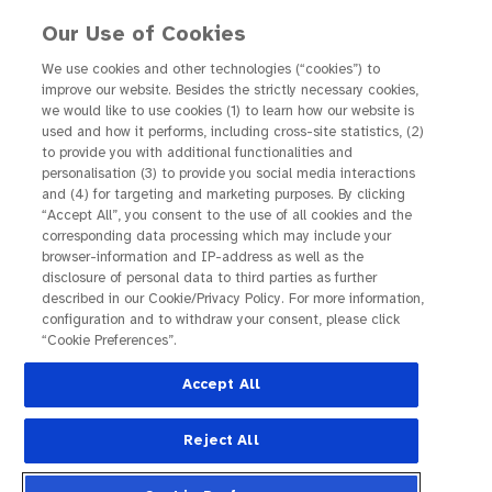
Our Use of Cookies
We use cookies and other technologies (“cookies”) to
improve our website. Besides the strictly necessary cookies,
we would like to use cookies (1) to learn how our website is
 Wie Sie Ihre Sehkraft und Lebensqualität aktiv stärken können
used and how it performs, including cross-site statistics, (2)
to provide you with additional functionalities and
„Ich schaffe das“ – Wie
personalisation (3) to provide you social media interactions
and (4) for targeting and marketing purposes. By clicking
Sie Ihre Sehkraft und
“Accept All”, you consent to the use of all cookies and the
corresponding data processing which may include your
Lebensqualität aktiv
browser-information and IP-address as well as the
disclosure of personal data to third parties as further
stärken können
described in our Cookie/Privacy Policy. For more information,
configuration and to withdraw your consent, please click
“Cookie Preferences”.
Accept All
Reject All