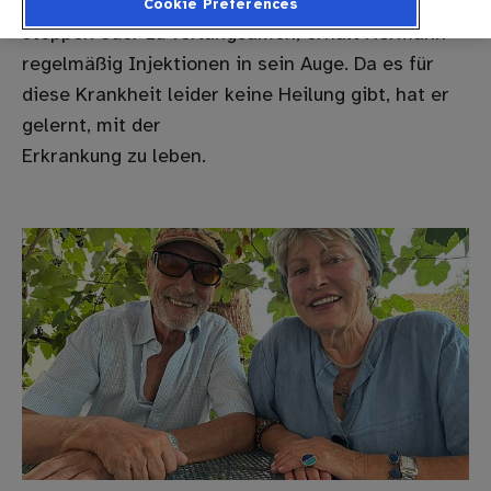
beeinträchtigt. Um den Verlauf der Krankheit zu
Cookie Preferences
stoppen oder zu verlangsamen, erhält Hermann
regelmäßig Injektionen in sein Auge. Da es für
diese Krankheit leider keine Heilung gibt, hat er
gelernt, mit der
Erkrankung zu leben.