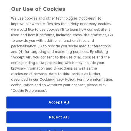
Our Use of Cookies
We use cookies and other technologies (“cookies”) to
improve our website. Besides the strictly necessary cookies,
Stark, lebensfroh,
we would like to use cookies (1) to learn how our website is
used and how it performs, including cross-site statistics, (2)
informiert: Hermann und
to provide you with additional functionalities and
personalisation (3) to provide you social media interactions
Karin über ihren Umgang
and (4) for targeting and marketing purposes. By clicking
“Accept All”, you consent to the use of all cookies and the
mit feuchter AMD
corresponding data processing which may include your
browser-information and IP-address as well as the
disclosure of personal data to third parties as further
described in our Cookie/Privacy Policy. For more information,
Hermann und Karin sind ein tolles Paar voller
configuration and to withdraw your consent, please click
Lebensmut. Doch Hermann trägt eine unsichtbare
“Cookie Preferences”.
Einschränkung mit sich: Er hat feuchte AMD
Accept All
(nAMD/ neovaskuläre altersabhängige
Makuladegeneration), eine Erkrankung der
Reject All
Netzhaut, die sein zentrales Sehen erheblich