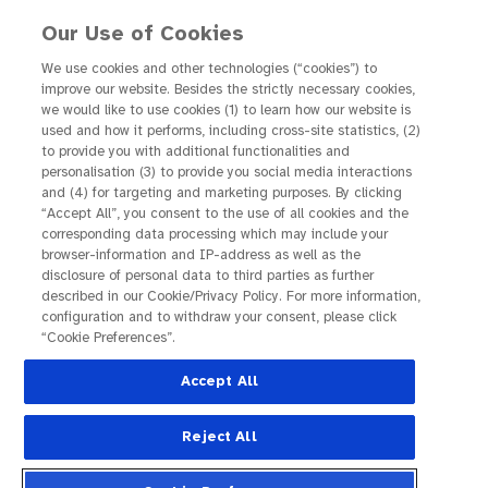
Our Use of Cookies
We use cookies and other technologies (“cookies”) to
improve our website. Besides the strictly necessary cookies,
Makulaerkrankung?
we would like to use cookies (1) to learn how our website is
used and how it performs, including cross-site statistics, (2)
Damit sind Sie nicht
to provide you with additional functionalities and
personalisation (3) to provide you social media interactions
allein!
and (4) for targeting and marketing purposes. By clicking
“Accept All”, you consent to the use of all cookies and the
corresponding data processing which may include your
browser-information and IP-address as well as the
Man hört es immer wieder: Sie sind nicht alleine.
disclosure of personal data to third parties as further
Diese Worte klingen gut, entsprechen jedoch
described in our Cookie/Privacy Policy. For more information,
configuration and to withdraw your consent, please click
leider nicht immer der Realität. Denn nach der
“Cookie Preferences”.
Diagnose fühlt man sich allein – allein gelassen
Accept All
von der Gesundheit, vom eigenen Körper,
manchmal auch von Fachleuten und
Reject All
Krankenkassen oder sogar von Menschen, die
einem wichtig sind. Aber! In Deutschland sind